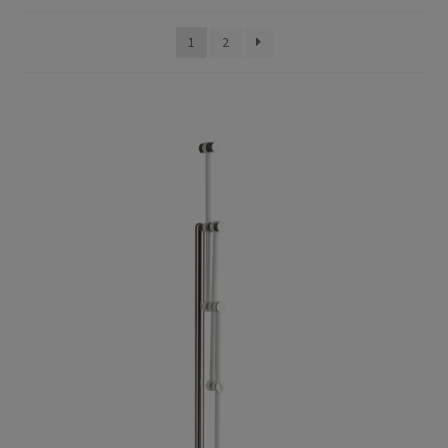
Preis
Privacy Policy
sortiert:
1
2
absteigend
TRIPENDULUM® Serie