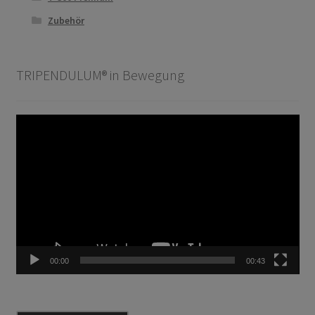
Zubehör
TRIPENDULUM® in Bewegung
Video-
Player
00:00
00:43