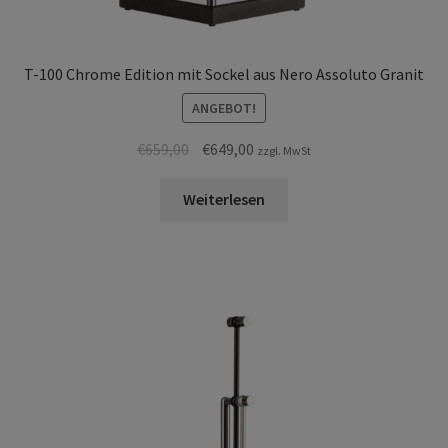
T-100 Chrome Edition mit Sockel aus Nero Assoluto Granit
ANGEBOT!
Ursprünglicher
Aktueller
€
659,00
€
649,00
zzgl. MwSt
Preis
Preis
war:
ist:
Weiterlesen
€659,00
€649,00.