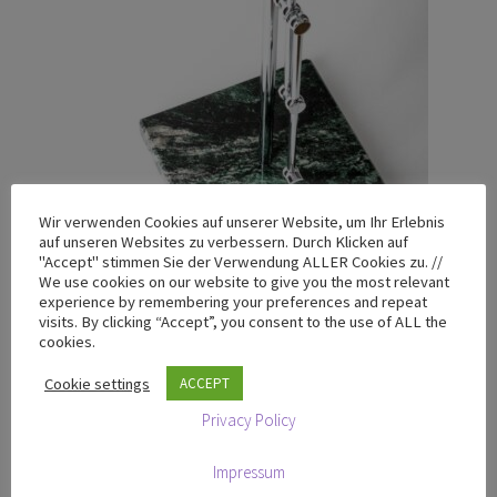
Wir verwenden Cookies auf unserer Website, um Ihr Erlebnis
auf unseren Websites zu verbessern. Durch Klicken auf
"Accept" stimmen Sie der Verwendung ALLER Cookies zu. //
We use cookies on our website to give you the most relevant
T-100 Chrome Edition mit Sockel aus Verde Lapponia
experience by remembering your preferences and repeat
Granit
visits. By clicking “Accept”, you consent to the use of ALL the
cookies.
ANGEBOT!
Cookie settings
ACCEPT
Ursprünglicher
Aktueller
€
759,00
€
649,00
zzgl. MwSt
Privacy Policy
Preis
Preis
war:
ist:
Weiterlesen
Impressum
€759,00
€649,00.