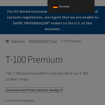
German
Zur
Zum
For US-based customers: Due to current shipping and
Menü
Navigation
Kontent
customs regulations, we regret that we are unable to
✕
springen
fulfill TRIPENDULUM®️ orders to the U.S. at this
moment.
Start
Startseite
TRIPENDULUM® Shop
T-100 Premium
About
T-100 Premium
Allgemeine Geschäftsbedingungen (AGB)
Zur Kasse gehen
The T 100 premium edition contains all of our T 100
product range.
Kontakt
Cookie Policy
Nach
1–6 von 9 Produkten