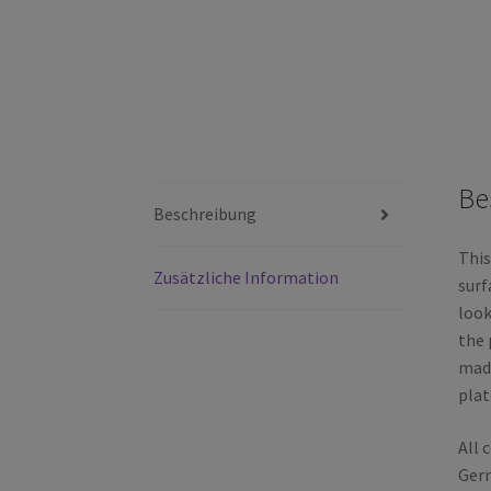
Be
Beschreibung
This
Zusätzliche Information
surf
look
the 
made
plat
All 
Ger