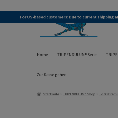
Zur
Zum
For US-based customers: Due to current shipping an
Navigation
Kontent
springen
Home
TRIPENDULUM® Serie
TRIPE
Zur Kasse gehen
Start
About
Allgemeine Geschäftsbedingung
Startseite
TRIPENDULUM® Shop
T-100 Prem
TRIPENDULUM® Serie