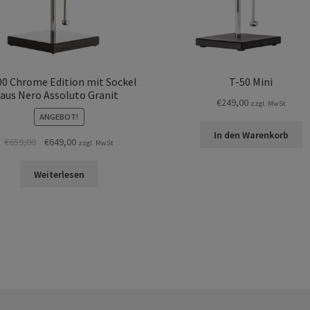
00 Chrome Edition mit Sockel
T-50 Mini
aus Nero Assoluto Granit
€
249,00
zzgl. MwSt
ANGEBOT!
In den Warenkorb
Ursprünglicher
Aktueller
€
659,00
€
649,00
zzgl. MwSt
Preis
Preis
war:
ist:
Weiterlesen
€659,00
€649,00.