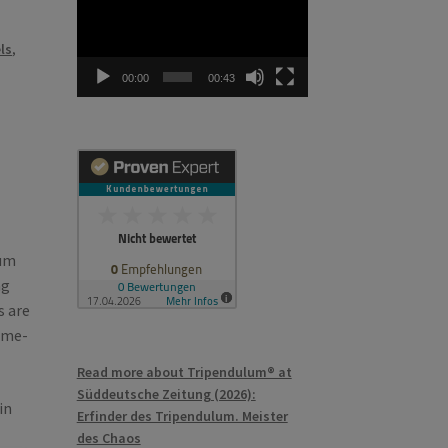
ls
,
00:00
00:43
num
ng
s are
ome-
Read more about Tripendulum® at
Süddeutsche Zeitung (2026):
in
Erfinder des Tripendulum. Meister
des Chaos