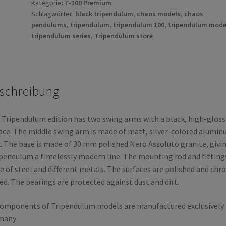
with
Kategorie:
T-100 Premium
Schlagwörter:
black tripendulum
,
chaos models
,
chaos
Nero
pendulums
,
tripendulum
,
tripendulum 100
,
tripendulum mode
Assoluto
tripendulum series
,
Tripendulum store
granite
base
Menge
schreibung
 Tripendulum edition has two swing arms with a black, high-gloss
ace. The middle swing arm is made of matt, silver-colored alumi
. The base is made of 30 mm polished Nero Assoluto granite, givi
pendulum a timelessly modern line. The mounting rod and fitting
 of steel and different metals. The surfaces are polished and chr
ed. The bearings are protected against dust and dirt.
components of Tripendulum models are manufactured exclusively 
many