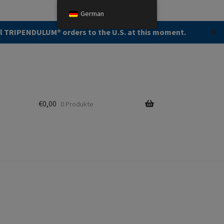
German
Suche:
Suche
ll TRIPENDULUM®️ orders to the U.S. at this moment.
✕
€
0,00
0 Produkte