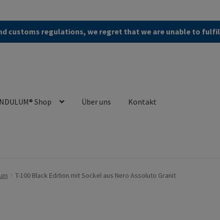
d customs regulations, we regret that we are unable to fulfi
NDULUM® Shop
Über uns
Kontakt
en (AGB)
Zur Kasse gehen
Kontakt
Cookie Policy
Privacy Policy
ium
T-100 Black Edition mit Sockel aus Nero Assoluto Granit