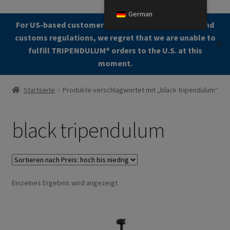
German
Zur
Zum
For US-based customers: Due to current shipping and
Menü
Navigation
Kontent
customs regulations, we regret that we are unable to
✕
springen
fulfill TRIPENDULUM®️ orders to the U.S. at this
moment.
Start
Startseite
Produkte verschlagwortet mit „black tripendulum“
About
black tripendulum
Allgemeine Geschäftsbedingungen (AGB)
Zur Kasse gehen
Einzelnes Ergebnis wird angezeigt
Kontakt
Cookie Policy