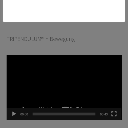
T-300 Premium
Zubehör
TRIPENDULUM® in Bewegung
Video-
Player
00:00
00:43