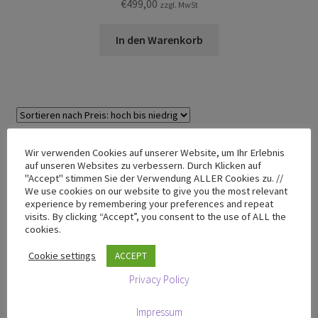
€
499,00
zzgl. MwSt
In den Warenkorb
Einzelnes Ergebnis wird angezeigt
Wir verwenden Cookies auf unserer Website, um Ihr Erlebnis
auf unseren Websites zu verbessern. Durch Klicken auf
"Accept" stimmen Sie der Verwendung ALLER Cookies zu. //
We use cookies on our website to give you the most relevant
TRIPENDULUM® Sortiment
experience by remembering your preferences and repeat
visits. By clicking “Accept”, you consent to the use of ALL the
cookies.
TRIPENDULUM® Shop
Cookie settings
ACCEPT
T-50 Mini
Privacy Policy
T-100 Premium
T-200 Premium
Impressum