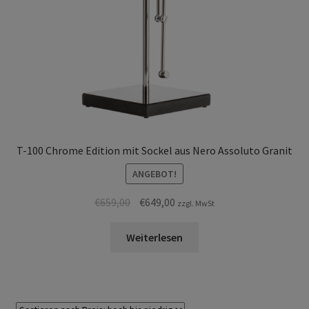
T-100 Chrome Edition mit Sockel aus Nero Assoluto Granit
ANGEBOT!
Ursprünglicher
Aktueller
€
659,00
€
649,00
zzgl. MwSt
Preis
Preis
war:
ist:
Weiterlesen
€659,00
€649,00.