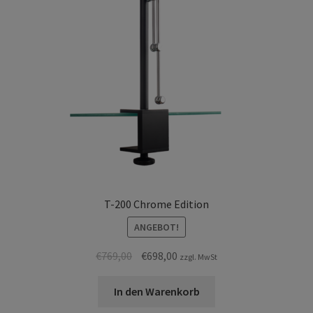
T-200 Chrome Edition
ANGEBOT!
Ursprünglicher
Aktueller
€
769,00
€
698,00
zzgl. MwSt
Preis
Preis
war:
ist:
In den Warenkorb
€769,00
€698,00.