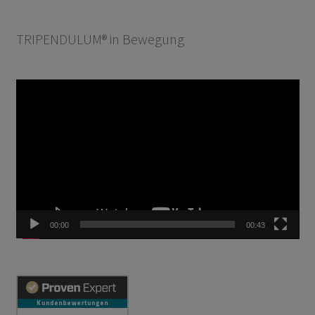
TRIPENDULUM® in Bewegung
Video-
Player
00:00
00:43