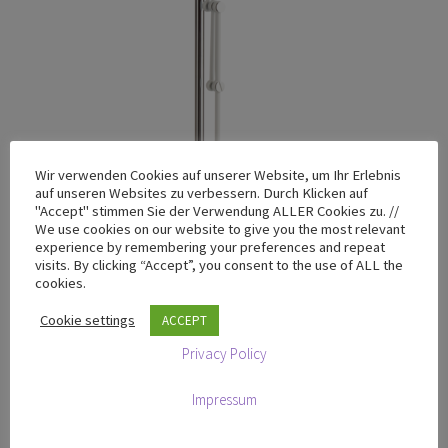
Wir verwenden Cookies auf unserer Website, um Ihr Erlebnis
auf unseren Websites zu verbessern. Durch Klicken auf
"Accept" stimmen Sie der Verwendung ALLER Cookies zu. //
We use cookies on our website to give you the most relevant
experience by remembering your preferences and repeat
visits. By clicking “Accept”, you consent to the use of ALL the
T-100 Elegant White Chrome – Limited Design Edition
cookies.
€
665,00
zzgl. MwSt
Cookie settings
ACCEPT
Privacy Policy
In den Warenkorb
Impressum