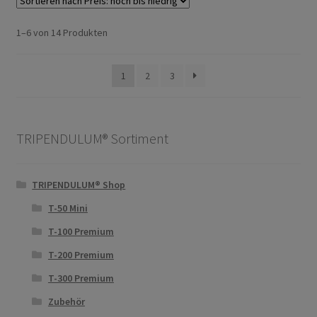
Nach
1–6 von 14 Produkten
Preis
sortiert:
1
2
3
absteigend
TRIPENDULUM® Sortiment
TRIPENDULUM® Shop
T-50 Mini
T-100 Premium
T-200 Premium
T-300 Premium
Zubehör