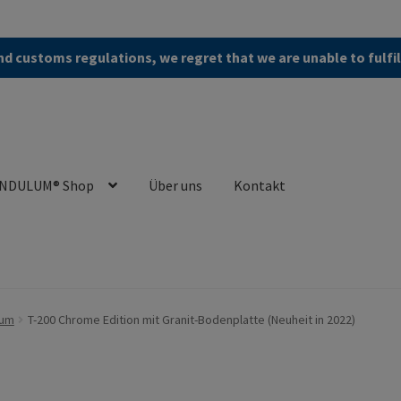
d customs regulations, we regret that we are unable to fulfi
NDULUM® Shop
Über uns
Kontakt
en (AGB)
Zur Kasse gehen
Kontakt
Cookie Policy
Privacy Policy
ium
T-200 Chrome Edition mit Granit-Bodenplatte (Neuheit in 2022)