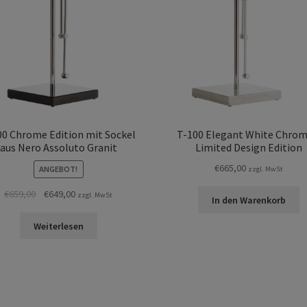
00 Chrome Edition mit Sockel
T-100 Elegant White Chrom
aus Nero Assoluto Granit
Limited Design Edition
€
665,00
ANGEBOT!
zzgl. MwSt
Ursprünglicher
Aktueller
€
659,00
€
649,00
zzgl. MwSt
In den Warenkorb
Preis
Preis
war:
ist:
Weiterlesen
€659,00
€649,00.