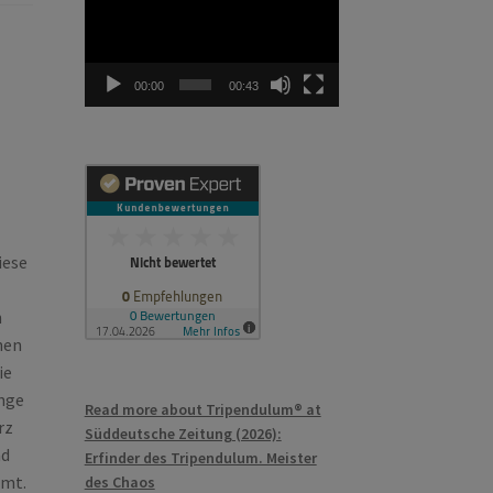
00:00
00:43
iese
n
nen
ie
nge
Read more about Tripendulum® at
rz
Süddeutsche Zeitung (2026):
nd
Erfinder des Tripendulum. Meister
omt.
des Chaos