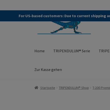
Zur
Zum
For US-based customers: Due to current shipping an
Navigation
Kontent
springen
Home
TRIPENDULUM® Serie
TRIPE
Zur Kasse gehen
Start
About
Allgemeine Geschäftsbedingung
Startseite
TRIPENDULUM® Shop
T-200 Prem
TRIPENDULUM® Serie