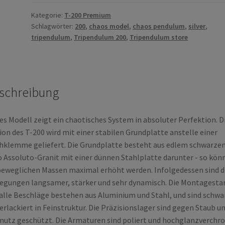
Edition
with
Kategorie:
T-200 Premium
Schlagwörter:
200
,
chaos model
,
chaos pendulum
,
silver
,
Granite
tripendulum
,
Tripendulum 200
,
Tripendulum store
base
plate
(New
launch
schreibung
in
2022)
Menge
es Modell zeigt ein chaotisches System in absoluter Perfektion. D
ion des T-200 wird mit einer stabilen Grundplatte anstelle einer
hklemme geliefert. Die Grundplatte besteht aus edlem schwarze
 Assoluto-Granit mit einer dünnen Stahlplatte darunter - so kön
beweglichen Massen maximal erhöht werden. Infolgedessen sind d
gungen langsamer, stärker und sehr dynamisch. Die Montagesta
alle Beschläge bestehen aus Aluminium und Stahl, und sind schwa
erlackiert in Feinstruktur. Die Präzisionslager sind gegen Staub u
utz geschützt. Die Armaturen sind poliert und hochglanzverchr