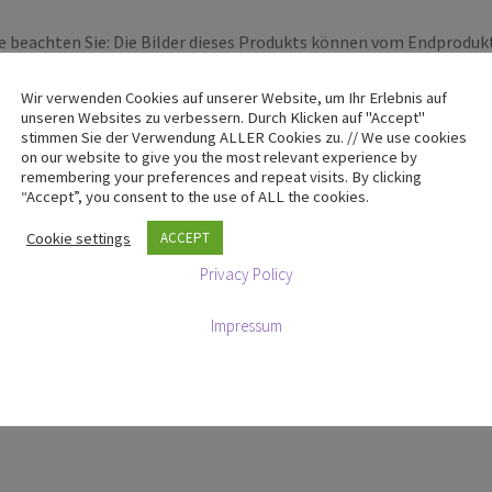
e beachten Sie: Die Bilder dieses Produkts können vom Endproduk
ichen. Kommen Sie bei Fragen hierzu gerne auf uns zu.
Wir verwenden Cookies auf unserer Website, um Ihr Erlebnis auf
unseren Websites zu verbessern. Durch Klicken auf "Accept"
stimmen Sie der Verwendung ALLER Cookies zu. // We use cookies
on our website to give you the most relevant experience by
n …
remembering your preferences and repeat visits. By clicking
“Accept”, you consent to the use of ALL the cookies.
Cookie settings
ACCEPT
Privacy Policy
Impressum