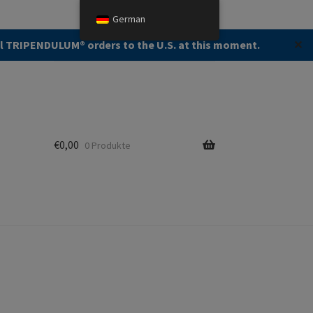
German
Suche:
Suche
ll TRIPENDULUM®️ orders to the U.S. at this moment.
✕
€
0,00
0 Produkte