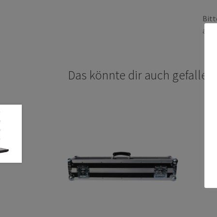
Bitt
abwe
Das könnte dir auch gefalle