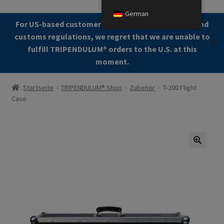
German
Zur
Zum
For US-based customers: Due to current shipping and
Menü
Navigation
Kontent
customs regulations, we regret that we are unable to
✕
springen
fulfill TRIPENDULUM®️ orders to the U.S. at this
moment.
Start
Startseite
TRIPENDULUM® Shop
Zubehör
T-200 Flight
Case
About
Allgemeine Geschäftsbedingungen (AGB)
Zur Kasse gehen
🔍
Kontakt
Cookie Policy