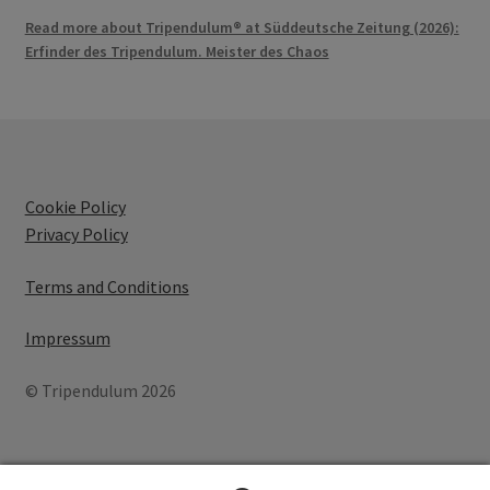
Read more about Tripendulum® at Süddeutsche Zeitung (2026):
Erfinder des Tripendulum. Meister des Chaos
Cookie Policy
Privacy Policy
Terms and Conditions
Impressum
© Tripendulum 2026