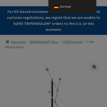
German
Zur
Zum
For US-based customers: Due to current shipping and
Menü
Navigation
Kontent
customs regulations, we regret that we are unable to
✕
springen
fulfill TRIPENDULUM®️ orders to the U.S. at this
moment.
Start
Startseite
TRIPENDULUM® Shop
T-200 Premium
T-200
Black Edition
About
Allgemeine Geschäftsbedingungen (AGB)
Zur Kasse gehen
🔍
Kontakt
Cookie Policy