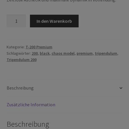
T-
In den Warenkorb
200
Black
Edition
Menge
Kategorie:
T-200 Premium
Schlagwörter:
200
,
black
,
chaos model
,
premium
,
tripendulum
,
Tripendulum 200
Beschreibung
Zusätzliche Information
Beschreibung