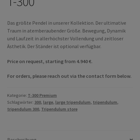
T-300
Das größte Pendel in unserer Kollektion. Der ultimative
Traum in atemberaubender Größe. Bewegung, Dynamik
und Laufzeit in allerhöchster Vollendung und zeitloser
Ästhetik. Der Ständer ist optional verfügbar.
Price on request, starting from 4.940 €.
For orders, please reach out via the contact form below.
Kategorie:
T-300 Premium
Schlagwörter:
300
,
large
,
large tripendulum
,
tripendulum
,
tripendulum 300
,
Tripendulum store
Beschreibung