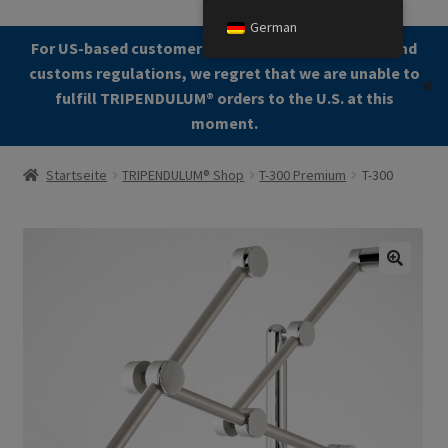
German
Zur
Zum
For US-based customers: Due to current shipping and
Menü
Navigation
Kontent
customs regulations, we regret that we are unable to
✕
springen
fulfill TRIPENDULUM®️ orders to the U.S. at this
moment.
Start
Startseite
TRIPENDULUM® Shop
T-300 Premium
T-300
About
Allgemeine Geschäftsbedingungen (AGB)
🔍
Zur Kasse gehen
Kontakt
Cookie Policy