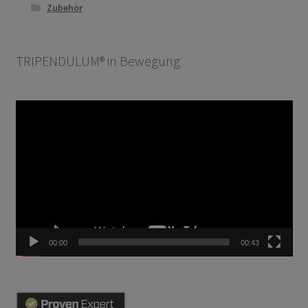
Zubehör
TRIPENDULUM® in Bewegung
Video-
Player
00:00
00:43