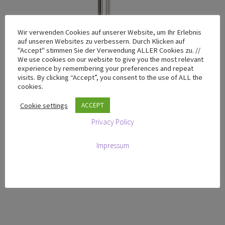
Wir verwenden Cookies auf unserer Website, um Ihr Erlebnis
auf unseren Websites zu verbessern. Durch Klicken auf
"Accept" stimmen Sie der Verwendung ALLER Cookies zu. //
We use cookies on our website to give you the most relevant
experience by remembering your preferences and repeat
visits. By clicking “Accept”, you consent to the use of ALL the
cookies.
Cookie settings
ACCEPT
Privacy Policy
T-100 Chrome Yellow – Limited Design Edition
€
665,00
zzgl. MwSt
Impressum
In den Warenkorb