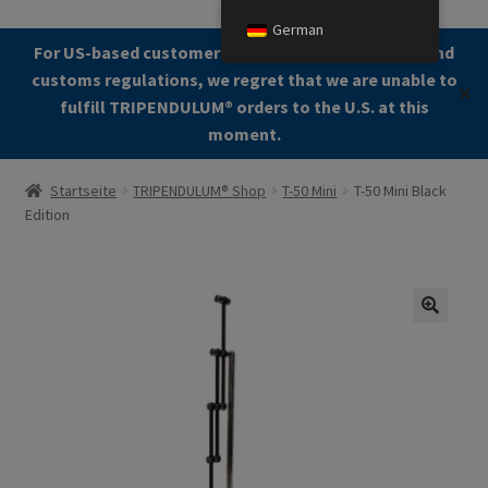
German
Zur
Zum
For US-based customers: Due to current shipping and
Menü
Navigation
Kontent
customs regulations, we regret that we are unable to
✕
springen
fulfill TRIPENDULUM®️ orders to the U.S. at this
moment.
Start
Startseite
TRIPENDULUM® Shop
T-50 Mini
T-50 Mini Black
Edition
About
Allgemeine Geschäftsbedingungen (AGB)
Zur Kasse gehen
🔍
Kontakt
Cookie Policy