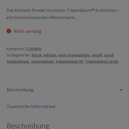
Das kleinste Pendel in unserer Tripendulum® Kollektion –
ein feinmechanisches Meisterwerk.
Nicht vorrätig
Kategorie:
T-50 Mini
Schlagwörter:
black
,
edition
,
mini tripendulum
,
small
,
small
tripendulum
,
tripendulum
,
tripendulum 50
,
Tripendulum store
Beschreibung
Zusätzliche Information
Beschreibung