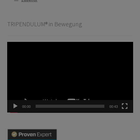
TRIPENDULUM® in Bewegung
Video-
Player
00:00
00:43