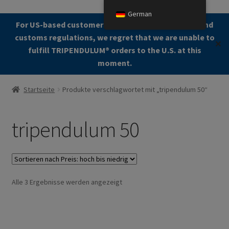
German
Zur
Zum
For US-based customers: Due to current shipping and
Menü
Navigation
Kontent
customs regulations, we regret that we are unable to
✕
springen
fulfill TRIPENDULUM®️ orders to the U.S. at this
moment.
Start
Startseite
Produkte verschlagwortet mit „tripendulum 50“
About
tripendulum 50
Allgemeine Geschäftsbedingungen (AGB)
Zur Kasse gehen
Nach
Alle 3 Ergebnisse werden angezeigt
Kontakt
Preis
sortiert:
Cookie Policy
absteigend