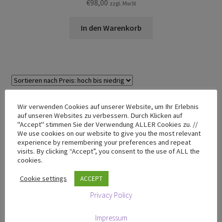
€
98,00
zzgl. MwSt
In den Warenkorb
Einzelnes Ergebnis wird angezeigt
Wir verwenden Cookies auf unserer Website, um Ihr Erlebnis
auf unseren Websites zu verbessern. Durch Klicken auf
"Accept" stimmen Sie der Verwendung ALLER Cookies zu. //
We use cookies on our website to give you the most relevant
TRIPENDULUM® Sortiment
experience by remembering your preferences and repeat
visits. By clicking “Accept”, you consent to the use of ALL the
cookies.
TRIPENDULUM® Shop
Cookie settings
ACCEPT
T-50 Mini
Privacy Policy
T-100 Premium
T-200 Premium
Impressum