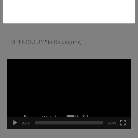
T-300 Premium
Zubehör
TRIPENDULUM® in Bewegung
Video-
Player
00:00
00:43