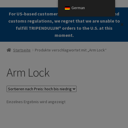
German
Zur
Zum
For US-based customers: Due to current shipping and
Menü
Navigation
Kontent
customs regulations, we regret that we are unable to
✕
springen
fulfill TRIPENDULUM®️ orders to the U.S. at this
moment.
Start
Startseite
Produkte verschlagwortet mit „Arm Lock“
About
Arm Lock
Allgemeine Geschäftsbedingungen (AGB)
Zur Kasse gehen
Einzelnes Ergebnis wird angezeigt
Kontakt
Cookie Policy